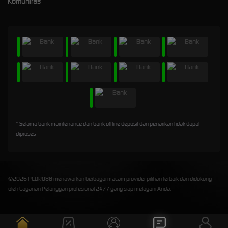
Komunitas
* Selama bank maintenance dan bank offline deposit dan penarikan tidak dapat
diproses
©2026 PEDRO88 menawarkan berbagai macam provider pilihan terbaik dan didukung
oleh Layanan Pelanggan profesional 24/7 yang siap melayani Anda.