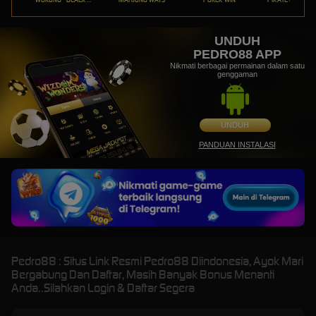
UNDUH
PEDRO88 APP
Nikmati berbagai permainan dalam satu
genggaman
UNDUH
PANDUAN INSTALASI
Pedro88 : Situs Link Resmi Pedro88 Diindonesia, Ayok Mari
Bergabung Dan Daftar, Masih Banyak Bonus Menanti
Anda..Silahkan Login & Daftar Segera