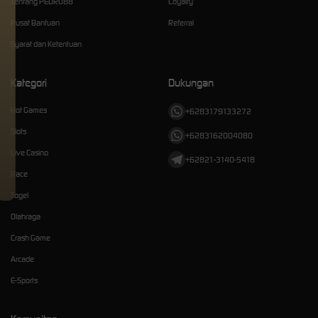
Tentang PEDRO88
Loyalty
Pusat Bantuan
Referral
Syarat dan Ketentuan
Kategori
Dukungan
Hot Games
+6283179133272
Slots
+6283162004080
Live Casino
+62821-3140-5418
Race
Togel
Olahraga
Crash Game
Arcade
E-Sports