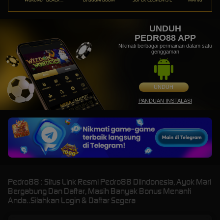
UNDUH
PEDRO88 APP
Nikmati berbagai permainan dalam satu
genggaman
UNDUH
PANDUAN INSTALASI
Pedro88 : Situs Link Resmi Pedro88 Diindonesia, Ayok Mari
Bergabung Dan Daftar, Masih Banyak Bonus Menanti
Anda..Silahkan Login & Daftar Segera