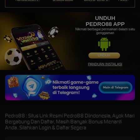
UNDUH
PEDRO88 APP
Nikmati berbagai permainan dalam satu
genggaman
UNDUH
PANDUAN INSTALASI
Pedro88 : Situs Link Resmi Pedro88 Diindonesia, Ayok Mari
Bergabung Dan Daftar, Masih Banyak Bonus Menanti
Anda..Silahkan Login & Daftar Segera