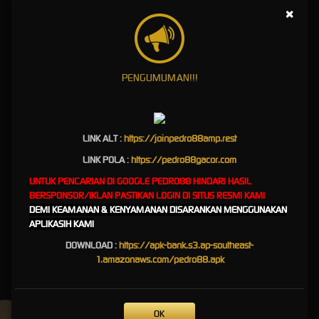
×
Pedro88 Nexus Platform –
Sensasi Gaming Modern
PENGUMUMAN!!!
Paling Update
Pedro88
menghadirkan pengalaman bermain game
LINK ALT :
https://
joinpedro88amp.rest
generasi terbaru dengan teknologi sistem yang stabil,
responsif, dan dirancang untuk kenyamanan maksimal.
LINK POLA :
https://pedro88gacor.com
Platform ini dikembangkan untuk memberikan performa
UNTUK PENCARIAN DI GOOGLE PEDRO88 HINDARI HASIL
BERSPONSOR/IKLAN PASTIKAN LOGIN DI SITUS RESMI KAMI
cepat tanpa hambatan, sehingga setiap pemain bisa
DEMI KEAMANAN & KENYAMANAN DISARANKAN MENGGUNAKAN
menikmati permainan favoritnya dengan lancar.
APLIKASIH KAMI
DOWNLOAD :
https://apk-bank.s3.ap-southeast-
Bersama
pedro88
, Anda akan merasakan kualitas
1.amazonaws.com/pedro88.apk
layanan premium dengan dukungan server modern dan
fitur inovatif yang selalu diperbarui. Kami fokus pada
keamanan data, kemudahan akses, serta tampilan yang
OK