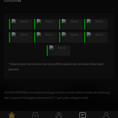
Komunitas
* Selama bank maintenance dan bank offline deposit dan penarikan tidak dapat
diproses
©2026 PEDRO88 menawarkan berbagai macam provider pilihan terbaik dan didukung
oleh Layanan Pelanggan profesional 24/7 yang siap melayani Anda.