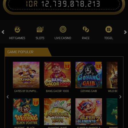
IDR
12,739,078,213
HOT GAMES
SLOTS
LIVE CASINO
RACE
TOGEL
OL
GAME POPULER
GATES OF OLYMPUS POP
BANG GACOR 1000
GOYANG GAIB
WUKONG - BLACK SCATTER
MAHJONG WAYS
SUPER ELEMENTS 2
MAHJONG WAYS