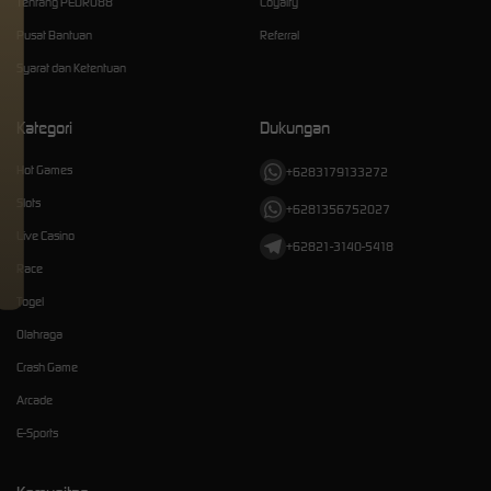
Tentang PEDRO88
Loyalty
Pusat Bantuan
Referral
Syarat dan Ketentuan
Kategori
Dukungan
Hot Games
+6283179133272
Slots
+6281356752027
Live Casino
+62821-3140-5418
Race
Togel
Olahraga
Crash Game
Arcade
E-Sports