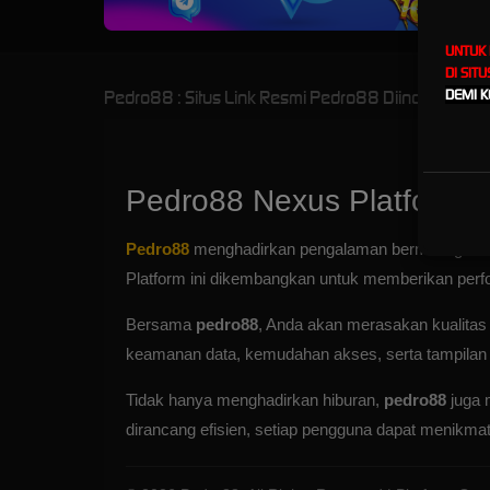
UNTUK 
DI SIT
DEMI 
Pedro88 : Situs Link Resmi Pedro88 Diindonesia, 
Pedro88 Nexus Platform 
Pedro88
menghadirkan pengalaman bermain game ge
Platform ini dikembangkan untuk memberikan perfo
Bersama
pedro88
, Anda akan merasakan kualitas 
keamanan data, kemudahan akses, serta tampilan 
Tidak hanya menghadirkan hiburan,
pedro88
juga 
dirancang efisien, setiap pengguna dapat menikma