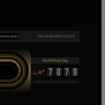
Sab, 08-Agt-2026 10.32.23
 yang mungkin ditimbulkan.
Pemeliharaan Terjadwal: MarbleX pada 31-Jul-2026 dari 00.00.0
Nex4D Pools Day
Live Draw Jum, 07-Agt-2026 00.00.00