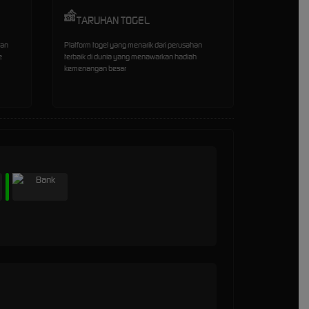
TARUHAN TOGEL
aan
Platform togel yang menarik dari perusahan
e
terbaik di dunia yang menawarkan hadiah
kemenangan besar